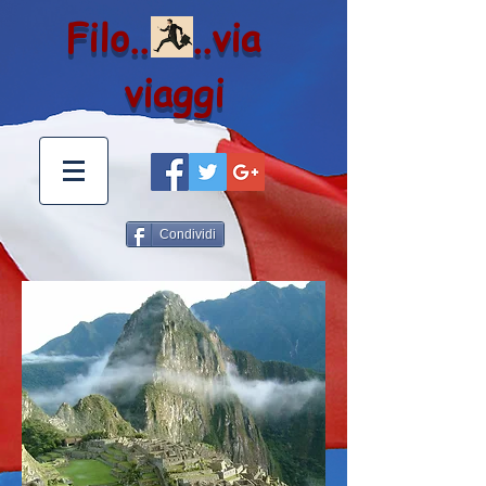
Filo.. ..via
viaggi
Condividi