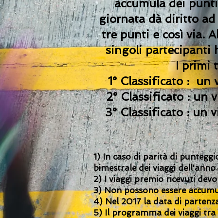
accumula dei punti 
giornata dà diritto ad
tre punti e così via. 
singoli partecipanti
I primi 
1° Classificato : un
2° Classificato : un
3° Classificato :
un v
1) In caso di parità di puntegg
bimestrale dei viaggi dell'anno 
2) I viaggi premio ricevuti dev
3) Non possono essere accumul
4) Nel 2017 la data di partenza 
5) Il programma dei viaggi tra 