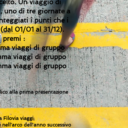
celto. Un viaggio di
, uno di tre giornate a
nteggiati i punti che i
(dal 01/01 al 31/12).
i premi :
amma viaggi di gruppo
amma viaggi di gruppo
mma viaggi di gruppo
blico alla prima presentazione
 Filovia viaggi;
e nell'arco dell'anno successivo