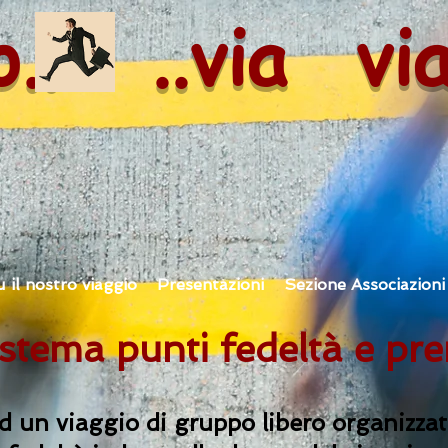
o.. ..via vi
u il nostro viaggio
Presentazioni
Sezione Associazioni
stema punti fedeltà e pr
 un viaggio di gruppo libero organizzato