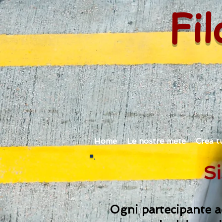
Fil
Home
Le nostre mete
Crea t
Si
Ogni partecipante ad