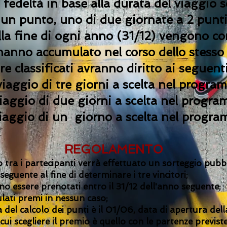
fedeltà in base alla durata del viaggio s
 un punto, uno di due giornate a 2 punti
Alla fine di ogni anno (31/12) vengono co
 hanno accumulato nel corso dello stesso 
tre classificati avranno diritto ai seguent
 viaggio di tre giorni a scelta nel progr
 viaggio di due giorni a scelta nel progr
iaggio di un
giorno a scelta nel progra
REGOLAMENTO
io tra i partecipanti verrà effettuato un sorteggio pub
seguente al fine di determinare i tre vincitori;
ono essere prenotati entro il 31/12 dell'anno seguente;
ati premi in nessun caso;
del calcolo dei punti è il 01/06, data di apertura della
cui scegliere il premio è quello con le partenze previst