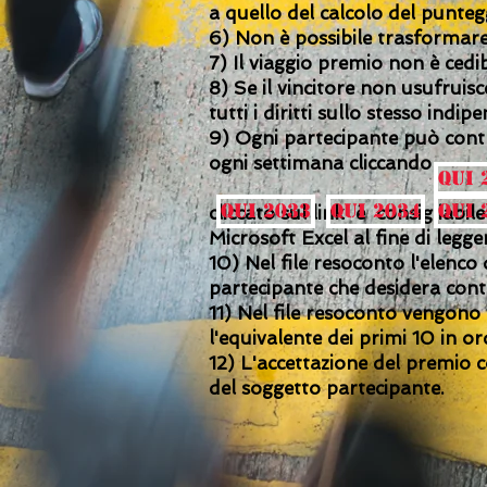
a quello del calcolo del punteg
6) Non è possibile trasformare
7) Il viaggio premio non è cedibi
8) Se il vincitore non usufruis
tutti i diritti sullo stesso ind
9) Ogni partecipante può contr
ogni s
QUI 
(Il file è in fo
QUI 2033
QUI 2034
QUI 
cliccato sul link è consigliabi
Microsoft Excel al fine di legge
10) Nel file resoconto l'elenco
partecipante che desidera contro
11) Nel file resoconto vengono v
l'equivalente dei primi 10 in o
12) L'accettazione del premio 
del soggetto partecipante.