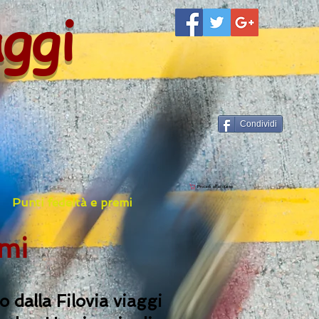
aggi
Condividi
Procedi all'acquisto
Punti fedeltà e premi
emi
 dalla Filovia viaggi