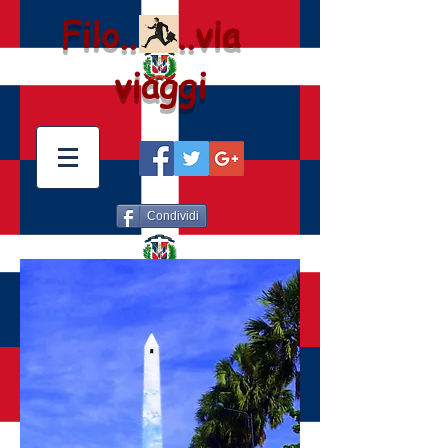
Filo.. ..via
viaggi
Condividi