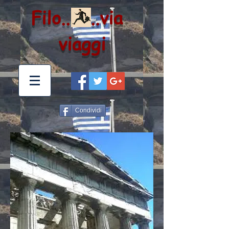
Filo.. ..via
viaggi
Condividi