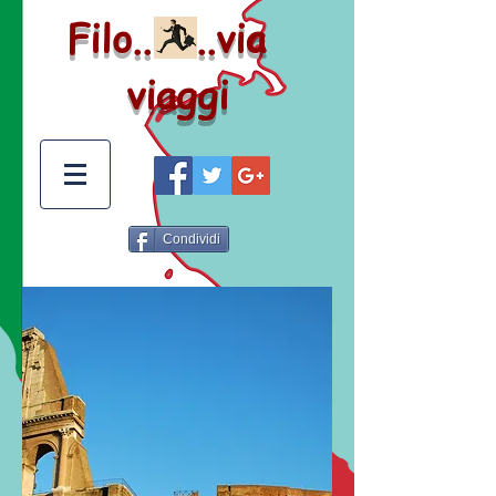
Filo.. ..via
viaggi
Condividi