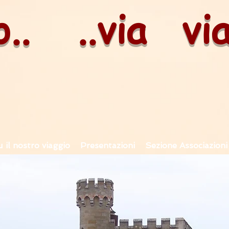
o.. ..via vi
u il nostro viaggio
Presentazioni
Sezione Associazioni