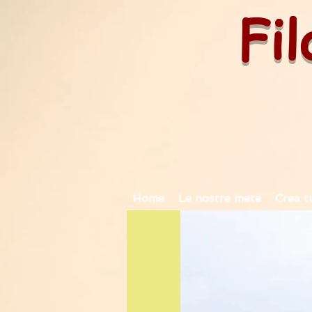
Fil
Home
Le nostre mete
Crea t