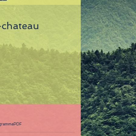
e-chateau
rogrammaPDF